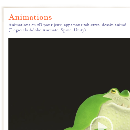
Animations
Animations en 2D pour jeux, apps pour tablettes, dessin animé.
(Logiciels Adobe Animate, Spine, Unity)